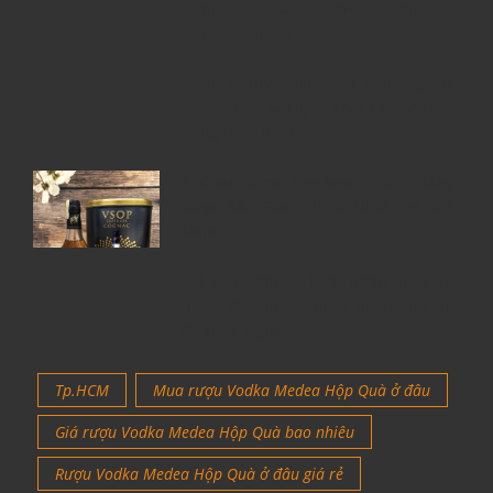
Rượu Ngoại Đồng Nai –
RuouNgoai.net
Rượu Courvoisier – Di sản Cognac
nước Pháp & Top 7 chai Courvoisier
đáng mua nhất
6 Chai Rượu Meukow Chính Hãng
Được Săn Đón Nhiều Nhất Tại Việt
Nam
Giá rượu Chivas luôn nhận được sự
quan tâm nhiều nhất từ những tín
đồ rượu ngoại
Tp.HCM
Mua rượu Vodka Medea Hộp Quà ở đâu
Giá rượu Vodka Medea Hộp Quà bao nhiêu
Rượu Vodka Medea Hộp Quà ở đâu giá rẻ