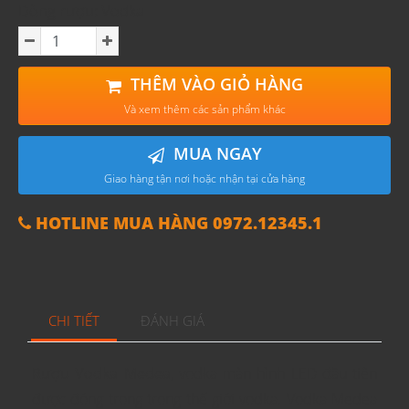
Dòng rượu: Vodka
THÊM VÀO GIỎ HÀNG
Và xem thêm các sản phẩm khác
MUA NGAY
Giao hàng tận nơi hoặc nhận tại cửa hàng
HOTLINE MUA HÀNG 0972.12345.1
CHI TIẾT
ĐÁNH GIÁ
Rượu Vodka Medea
, vodka màn hình LED đầu tiên
được đóng trong trong thế giới vodka. Vodka Medea