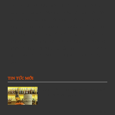
Cách set up nội dung hiễn thị trên chai thật đơn giản
bằng cách tải app: Medea Vodka về máy. Tiếp đến
tạo tài khoản và nhập nội dung muốn hiển thị, sẽ tự
động cập nhật qua Bluetooth. Ngoài ra có thể chọn
nội dung có sẵn trong bộ nhớ bằng cách nhấn nút
nguồn, tiếp đến nhấn nút chọn nội dung bên dưới nút
nguồn. Những nội dung cài sẵn như: HELLO, HAPPY
BIRTHDAY, CHRISTMAS, HOLIDAYS, VALENTINE”S
DAY,…
TIN TỨC MỚI
Giới thiệu Rượu Balvenie, Top 6 kiến
thức về Rượu Balvenie
5 Lý Do Nên Lựa Chọn Cửa Hàng