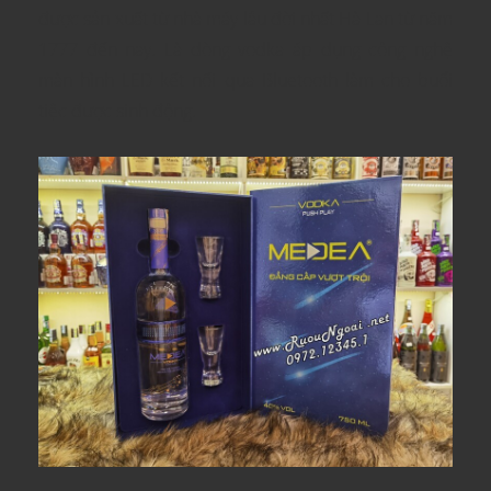
được sản xuất từ nhà máy lâu đời nhất Hà Lan từ năm
1777 đến nay. Là dòng vodka áp dụng công nghệ
màn hình LED kết nối qua Bluetooth làm cho buổi
tiệc được sinh động.