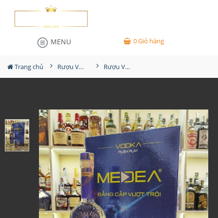
0
Giỏ hàng
MENU
Trang chủ
Rượu Vodka
Rượu Vodka Medea Hộp Quà