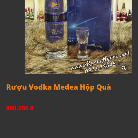
Rượu Vodka Medea Hộp Quà
Mã sản phẩm:
Vodka Medea Hộp Quà
800.000 đ
Thể tích: 700ml
Nồng độ: 40%
Xuất xứ: Hà Lan